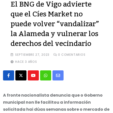
El BNG de Vigo advierte
que el Cíes Market no
puede volver “vandalizar”
la Alameda y vulnerar los
derechos del vecindario
SEPTIEMBRE 27, 2023
0
COMENTARIOS
HACE 3 AÑOS
Youtube
Whatsapp
Share
via
Email
A fronte nacionalista denuncia que o Goberno
municipal non lle facilitou a información
solicitada hai dúas semanas sobre o mercado de