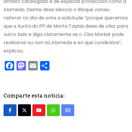
ámbito catalogado e de especial protección como a
Alameda. Diante dese silencio o Bloque volveu
reiterar no día de onte a solicitude “porque queremos
que a Xunta do PP de Marta Tapias deixe de ollar para
outro lado e diga claramente se o
Cíes Marke
t pode
realizarse ou non na Alameda e en que condicións”,
explicou.
F
M
E
C
a
a
m
o
c
st
ai
m
e
o
l
p
Comparte esta noticia:
b
d
ar
o
o
tir
Youtube
Whatsapp
Share
o
n
via
k
Email