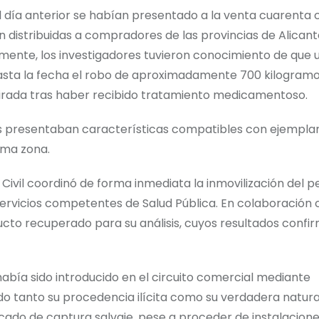
 día anterior se habían presentado a la venta cuarenta 
n distribuidas a compradores de las provincias de Alicant
mente, los investigadores tuvieron conocimiento de que 
 hasta la fecha el robo de aproximadamente 700 kilogram
tirada tras haber recibido tratamiento medicamentoso.
as presentaban características compatibles con ejempla
sma zona.
a Civil coordinó de forma inmediata la inmovilización del 
servicios competentes de Salud Pública. En colaboración 
cto recuperado para su análisis, cuyos resultados confi
abía sido introducido en el circuito comercial mediante
o tanto su procedencia ilícita como su verdadera natura
ado de captura salvaje, pese a proceder de instalacion