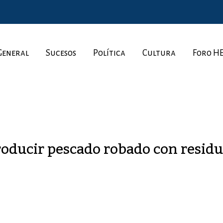
General
Sucesos
Política
Cultura
Foro H
roducir pescado robado con residu