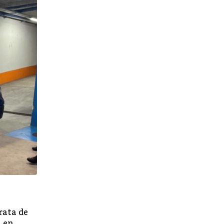
SUCESOS
rata de
La Policía Nacional detiene a dos personas
l en
2.000 € a cambio de un contrato de trabajo 