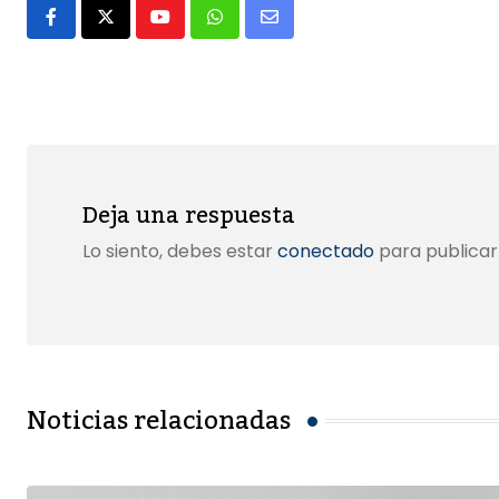
o
o
tir
Youtube
Whatsapp
Share
o
n
via
k
Email
Deja una respuesta
Lo siento, debes estar
conectado
para publicar
Noticias relacionadas