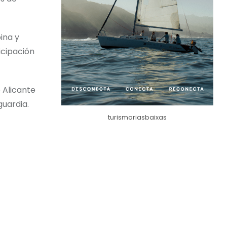
ina y
icipación
 Alicante
guardia.
turismoriasbaixas