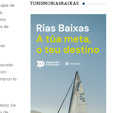
TURISMORIASBAIXAS
cajas de
e,
una
os de
res
pescado
con
rmaron la
leza. De
es de