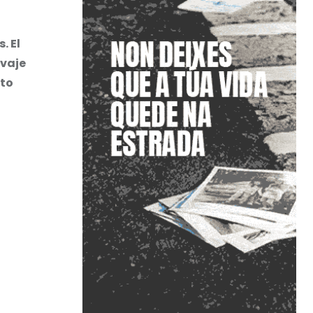
. El
lvaje
cto