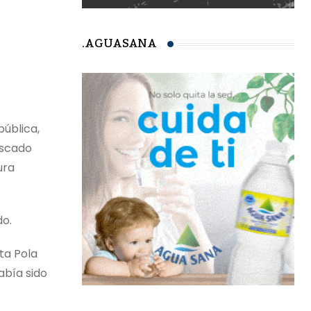
.AGUASANA
pública,
escado
ura
do.
ta Pola
abía sido