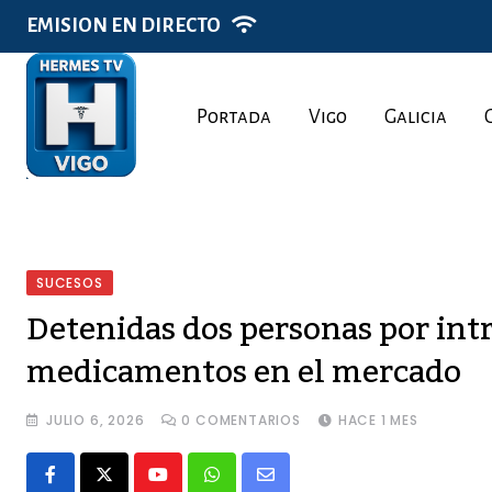
Skip
EMISION EN DIRECTO
to
content
Portada
Vigo
Galicia
SUCESOS
Detenidas dos personas por int
medicamentos en el mercado
JULIO 6, 2026
0
COMENTARIOS
HACE 1 MES
Youtube
Whatsapp
Share