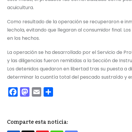
acuicultura.
Como resultado de la operación se recuperaron e inmo
lechola, evitando que llegaran al consumidor final. L
en los hechos.
La operación se ha desarrollado por el Servicio de Pro
y las diligencias fueron remitidas a la Sección de Inst
Los detenidos quedaron en libertad tras su puesta a dis
determinar la cuantía total del pescado sustraído y
F
M
E
C
a
a
m
o
c
st
ai
m
e
o
l
p
Comparte esta noticia:
b
d
ar