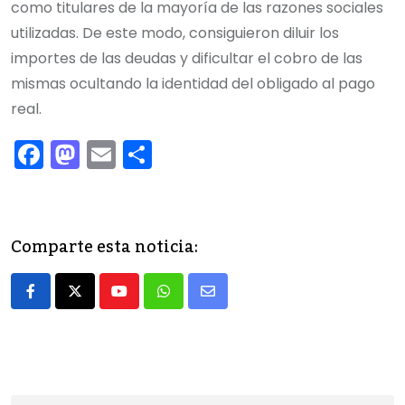
como titulares de la mayoría de las razones sociales
utilizadas. De este modo, consiguieron diluir los
importes de las deudas y dificultar el cobro de las
mismas ocultando la identidad del obligado al pago
real.
F
M
E
C
a
a
m
o
c
st
ai
m
e
o
l
p
Comparte esta noticia:
b
d
ar
o
o
tir
Youtube
Whatsapp
Share
o
n
via
k
Email