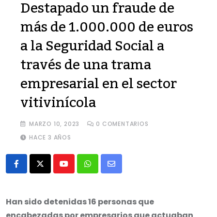
Destapado un fraude de
más de 1.000.000 de euros
a la Seguridad Social a
través de una trama
empresarial en el sector
vitivinícola
MARZO 10, 2023
0
COMENTARIOS
HACE 3 AÑOS
Youtube
Whatsapp
Share
via
Email
Han sido detenidas 16 personas que
encabezadas por empresarios que actuaban