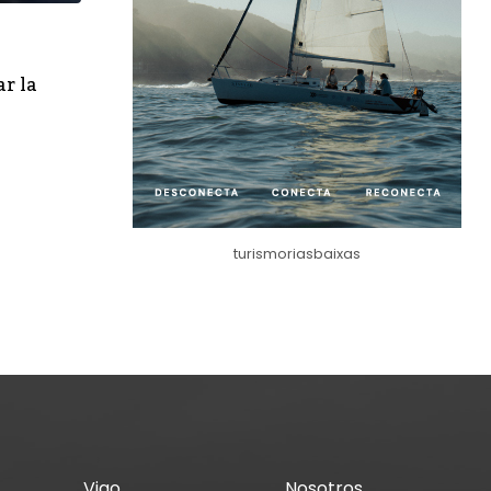
ar la
VIGO
El BNG denuncia que Vigo solo contará con
municipales abiertas durante el verano
JUNIO 19, 2024
turismoriasbaixas
Vigo
Nosotros