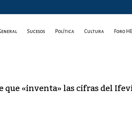
General
Sucesos
Política
Cultura
Foro H
e que «inventa» las cifras del Ifev