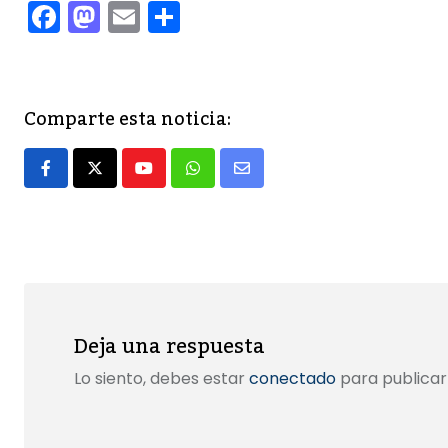
F
M
E
C
a
a
m
o
c
st
ai
m
e
o
l
p
Comparte esta noticia:
b
d
ar
o
o
tir
Youtube
Whatsapp
Share
o
n
via
k
Email
Deja una respuesta
Lo siento, debes estar
conectado
para publicar