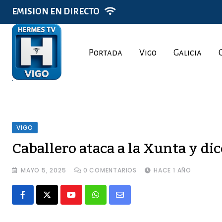
Skip
EMISION EN DIRECTO
to
content
Portada
Vigo
Galicia
VIGO
Caballero ataca a la Xunta y dic
MAYO 5, 2025
0
COMENTARIOS
HACE 1 AÑO
Youtube
Whatsapp
Share
via