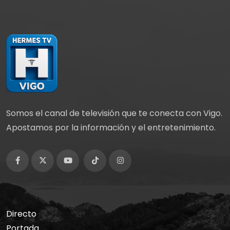
c
st
ai
m
e
o
l
p
b
d
ar
o
o
tir
o
n
k
Somos el canal de televisión que te conecta con Vigo.
Apostamos por la información y el entretenimiento.
Directo
Portada