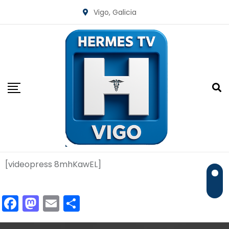
Vigo, Galicia
[videopress 8mhKawEL]
F
M
E
C
a
a
m
o